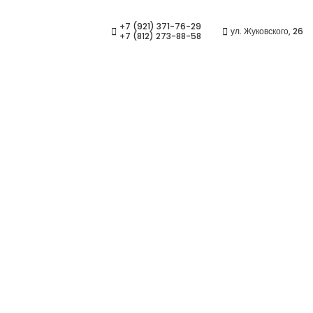
+7 (921) 371-76-29
ул. Жуковского, 26
+7 (812) 273-88-58
 COLOR1.60 AS HMC+ PINK
 в СПб | Салон оптики Си
т
/
Очковые линзы
/
CRYOL SunRayMax COLOR1.60 AS HMC