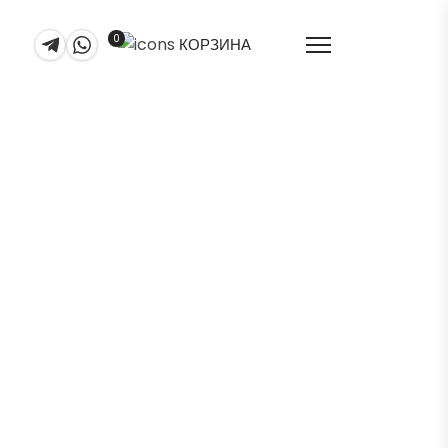
0
КОРЗИНА
, BLUE, PURPLE —
нОптика
+ PINK, BLUE, PURPLE