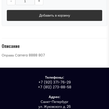
-
+
Добавить в корзину
Описание
Оправа Carrera 8888 807
Телефоны:
+7 (921) 371-76-29
+7 (812) 273-88-58
Адрес:
Санкт-Петербург
ул. Жуковского д. 26