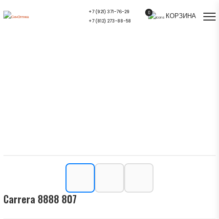
+7 (921) 371-76-29
0
КОРЗИНА
+7 (812) 273-88-58
Carrera 8888 807 — купить в СПб |
Салон оптики СинОптика
Главная
/
Ассортимент
/
Оправы для очков
/
Carrera 8888 807
Carrera 8888 807