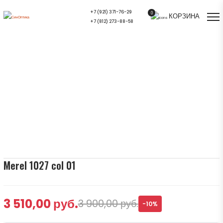
+7 (921) 371-76-29
0
КОРЗИНА
+7 (812) 273-88-58
Merel 1027 col 01 — купить в СПб |
Салон оптики СинОптика
Главная
/
Ассортимент
/
Оправы для очков
/
Merel 1027 col 01
Merel 1027 col 01
3 510,00 руб.
3 900,00 руб.
-10%