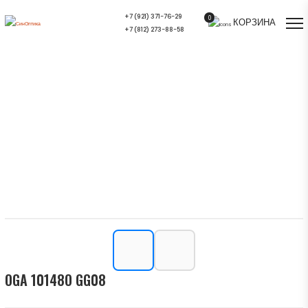
+7 (921) 371-76-29
0
КОРЗИНА
+7 (812) 273-88-58
OGA 10148O GG08 — купить в СПб |
Салон оптики СинОптика
Главная
/
Ассортимент
/
Оправы для очков
/
OGA 10148O GG08
OGA 10148O GG08