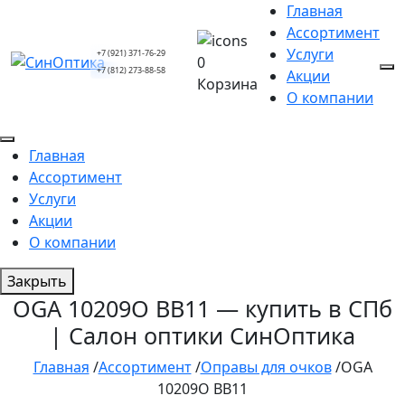
Главная
Ассортимент
Услуги
+7 (921) 371-76-29
0
+7 (812) 273-88-58
Акции
Корзина
О компании
Главная
Ассортимент
Услуги
Акции
О компании
Закрыть
OGA 10209O BB11 — купить в СПб
| Салон оптики СинОптика
Главная
/
Ассортимент
/
Оправы для очков
/
OGA
10209O BB11