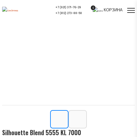
+7 (921) 371-76-29
0
КОРЗИНА
+7 (812) 273-88-58
Silhouette Blend 5555 KL 7000 —
купить в СПб | Салон оптики
СинОптика
Главная
/
Ассортимент
/
Оправы для очков
/
Silhouette Blend 5555 KL 7000
Silhouette Blend 5555 KL 7000