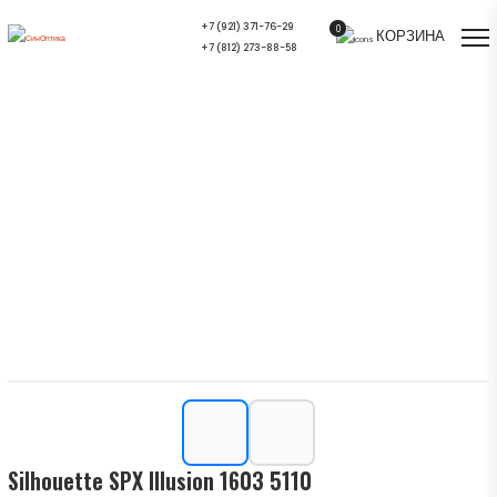
+7 (921) 371-76-29
0
КОРЗИНА
+7 (812) 273-88-58
Silhouette SPX Illusion 1603 5110 —
купить в СПб | Салон оптики
СинОптика
Главная
/
Ассортимент
/
Оправы для очков
/
Silhouette SPX Illusion 1603 5110
Silhouette SPX Illusion 1603 5110