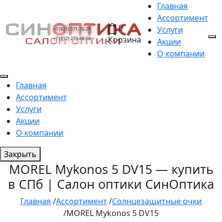
Главная
Ассортимент
0
Услуги
+7 (921) 371-76-29
Корзина
+7 (812) 273-88-58
Акции
О компании
Главная
Ассортимент
Услуги
Акции
О компании
Закрыть
MOREL Mykonos 5 DV15 — купить
в СПб | Салон оптики СинОптика
Главная
/
Ассортимент
/
Солнцезащитные очки
/
MOREL Mykonos 5 DV15