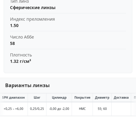
Тип линз
Сферические линзы
Индекс преломления
1.50
Число Аббе
58
Плотность
1.32 г/см³
Варианты линзы
SPH диапазон
Шаг
Цилиндр
Покрытие
Диаметр
Доставка
П
+0,25 – +6,00
0,25/0,25
-0,00 до -2,00
HMC
55; 60