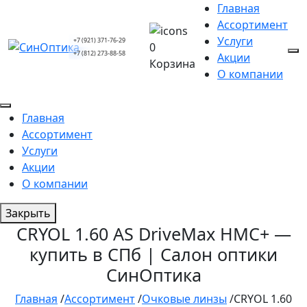
Главная
Ассортимент
Услуги
+7 (921) 371-76-29
0
+7 (812) 273-88-58
Акции
Корзина
О компании
Главная
Ассортимент
Услуги
Акции
О компании
Закрыть
CRYOL 1.60 AS DriveMax HMC+ —
купить в СПб | Салон оптики
СинОптика
Главная
/
Ассортимент
/
Очковые линзы
/
CRYOL 1.60