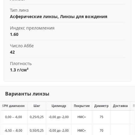
Тип линз
Асферические линзы, Линзы для вождения
Индекс преломления
1.60
Число Аббе
42
Плотность
1.3 г/см³
Варианты линзы
SPH диапазон
Шаг
Цилиндр
Покрытие
Диаметр
Доставка
П
0,00 – -6,00
0,25/0,25
-0,00 до -2,00
HMC+
75
-6,50 – -8,00
0,50/0,25
-0,00 до -2,00
HMC+
70