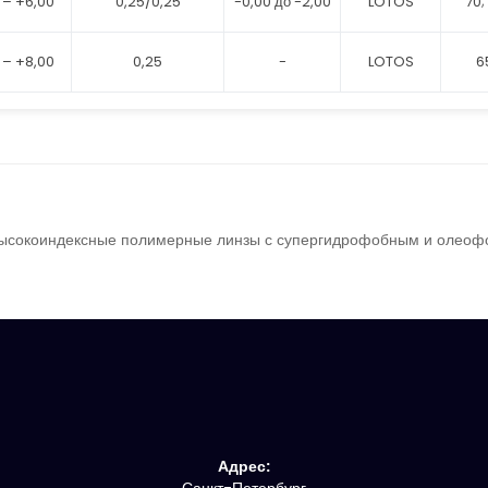
 – +6,00
0,25/0,25
-0,00 до -2,00
LOTOS
70;
 – +8,00
0,25
-
LOTOS
6
ысокоиндексные полимерные линзы с супергидрофобным и олеоф
Адрес: