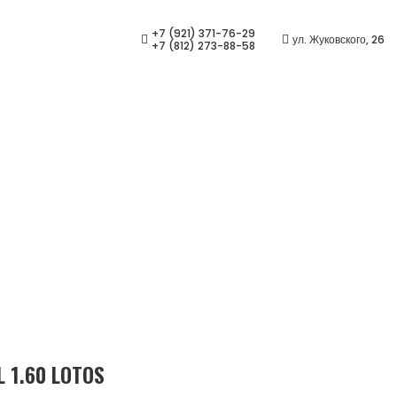
+7 (921) 371-76-29
ул. Жуковского, 26
+7 (812) 273-88-58
S — купить в СПб | Салон 
лавная
/
Ассортимент
/
Очковые линзы
/
CRYOL 1.60 LOT
 1.60 LOTOS