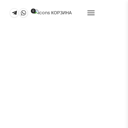
0
КОРЗИНА
оптики СинОптика
OS