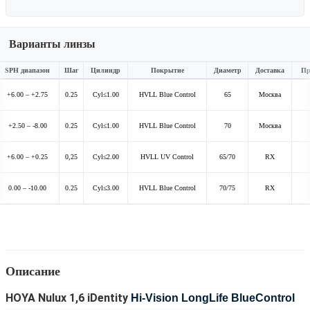
Варианты линзы
SPH диапазон
Шаг
Цилиндр
Покрытие
Диаметр
Доставка
Пр
+6.00 – +2.75
0.25
Cyl≤1.00
HVLL Blue Control
65
Москва
+2.50 – -8.00
0.25
Cyl≤1.00
HVLL Blue Control
70
Москва
+6.00 – +0.25
0,25
Cyl≤2.00
HVLL UV Control
65/70
RX
0.00 – -10.00
0.25
Cyl≤3.00
HVLL Blue Control
70/75
RX
Описание
HOYA Nulux 1,6 iDentity
Hi-Vision LongLife BlueControl