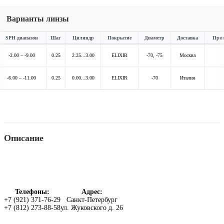
Варианты линзы
SPH диапазон
Шаг
Цилиндр
Покрытие
Диаметр
Доставка
Прим
-2.00 – -9.00
0.25
2.25...3.00
ELIXIR
-70, -75
Mосква
-6.00 – -11.00
0.25
0.00...3.00
ELIXIR
-70
Италия
Описание
Доставка и оплата
Телефоны:
Адрес:
+7 (921) 371-76-29
Санкт-Петербург
Контакты
+7 (812) 273-88-58
ул. Жуковского д. 26