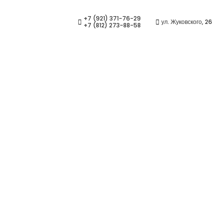
+7 (921) 371-76-29
ул. Жуковского, 26
+7 (812) 273-88-58
lit 1,5 Solitaire Protect 2
Салон оптики СинОптика
ортимент
/
Очковые линзы
/
Rodenstock Cosmolit 1,5 Soli