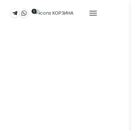
0
КОРЗИНА
 — купить в СПб |
taire Protect 2