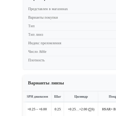
Представлен в магазинах
Варианты покупки
Тип
Тип линз
Индекс преломления
Число Аббе
Плотность
Варианты линзы
SPH диапазон
Шаг
Цилиндр
Пок
+0.25 – +6.00
0.25
+0.25…+2.00 (∑6)
HSAR+ B