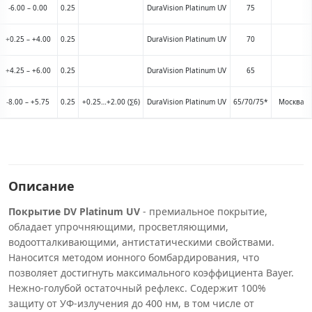
-6.00 – 0.00
0.25
DuraVision Platinum UV
75
+0.25 – +4.00
0.25
DuraVision Platinum UV
70
+4.25 – +6.00
0.25
DuraVision Platinum UV
65
-8.00 – +5.75
0.25
+0.25…+2.00 (∑6)
DuraVision Platinum UV
65/70/75*
Москва
Описание
Покрытие DV Platinum UV
- премиальное покрытие,
обладает упрочняющими, просветляющими,
водоотталкивающими, антистатическими свойствами.
Наносится методом ионного бомбардирования, что
позволяет достигнуть максимального коэффициента Bayer.
Нежно-голубой остаточный рефлекс. Содержит 100%
защиту от УФ-излучения до 400 нм, в том числе от