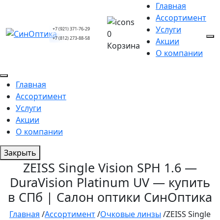
Главная
Ассортимент
Услуги
+7 (921) 371-76-29
0
+7 (812) 273-88-58
Акции
Корзина
О компании
Главная
Ассортимент
Услуги
Акции
О компании
Закрыть
ZEISS Single Vision SPH 1.6 —
DuraVision Platinum UV — купить
в СПб | Салон оптики СинОптика
Главная
/
Ассортимент
/
Очковые линзы
/
ZEISS Single