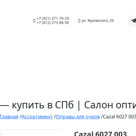
+7 (921) 371-76-29
ул. Жуковского, 26
+7 (812) 273-88-58
3 — купить в СПб | Салон оп
Главная
/
Ассортимент
/
Оправы для очков
/
Cazal 6027 00
Cazal 6027 003