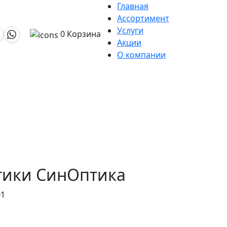
Главная
Ассортимент
Услуги
0
Корзина
Акции
О компании
птики СинОптика
01