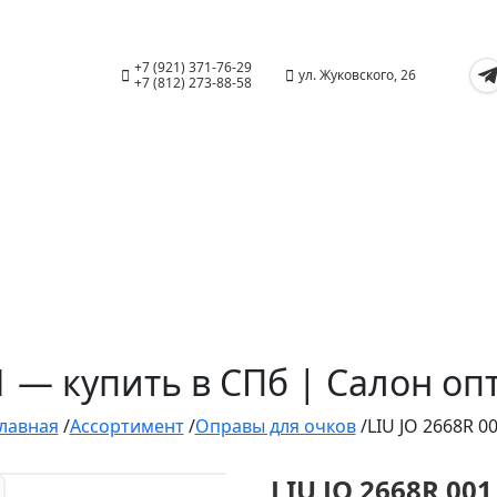
+7 (921) 371-76-29
ул. Жуковского, 26
+7 (812) 273-88-58
01 — купить в СПб | Салон о
лавная
/
Ассортимент
/
Оправы для очков
/
LIU JO 2668R 0
LIU JO 2668R 001