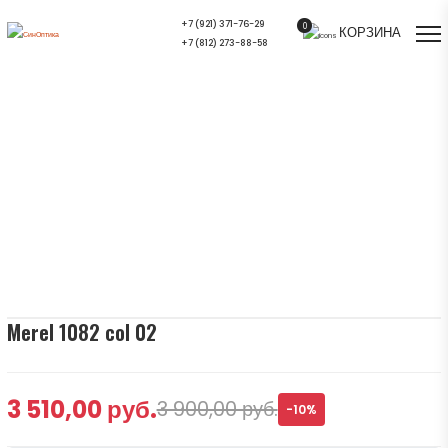
+7 (921) 371-76-29
0
КОРЗИНА
+7 (812) 273-88-58
Merel 1082 col 02 — купить в СПб |
Салон оптики СинОптика
Главная
/
Ассортимент
/
Оправы для очков
/
Merel 1082 col 02
Merel 1082 col 02
3 510,00 руб.
3 900,00 руб.
-10%