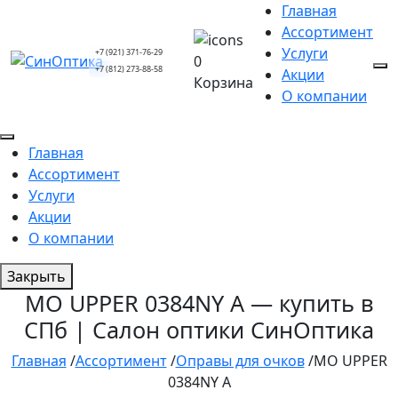
Главная
Ассортимент
Услуги
+7 (921) 371-76-29
0
+7 (812) 273-88-58
Акции
Корзина
О компании
Главная
Ассортимент
Услуги
Акции
О компании
Закрыть
MO UPPER 0384NY A — купить в
СПб | Салон оптики СинОптика
Главная
/
Ассортимент
/
Оправы для очков
/
MO UPPER
0384NY A