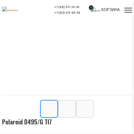
+7 (921) 371-76-29
0
КОРЗИНА
+7 (812) 273-88-58
Polaroid D495/G TI7 — купить в СПб |
Салон оптики СинОптика
Главная
/
Ассортимент
/
Оправы для очков
/
Polaroid D495/G TI7
Polaroid D495/G TI7