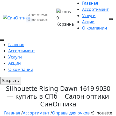
Главная
Ассортимент
Услуги
+7 (921) 371-76-29
0
+7 (812) 273-88-58
Акции
Корзина
О компании
Главная
Ассортимент
Услуги
Акции
О компании
Закрыть
Silhouette Rising Dawn 1619 9030
— купить в СПб | Салон оптики
СинОптика
Главная
/
Ассортимент
/
Оправы для очков
/
Silhouette