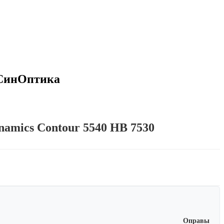
и СинОптика
ynamics Contour 5540 HB 7530
Оправы