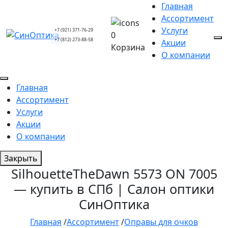
Главная
Ассортимент
Услуги
+7 (921) 371-76-29
0
+7 (812) 273-88-58
Акции
Корзина
О компании
Главная
Ассортимент
Услуги
Акции
О компании
Закрыть
SilhouetteTheDawn 5573 ON 7005
— купить в СПб | Салон оптики
СинОптика
Главная
/
Ассортимент
/
Оправы для очков