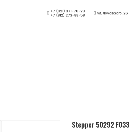
+7 (921) 371-76-29
ул. Жуковского, 26
+7 (812) 273-88-58
33 — купить в СПб | Салон
ная
/
Ассортимент
/
Оправы для очков
/
Stepper 50292
Stepper 50292 F033