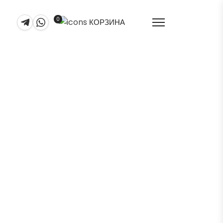
0
КОРЗИНА
 оптики СинОптика
 F033