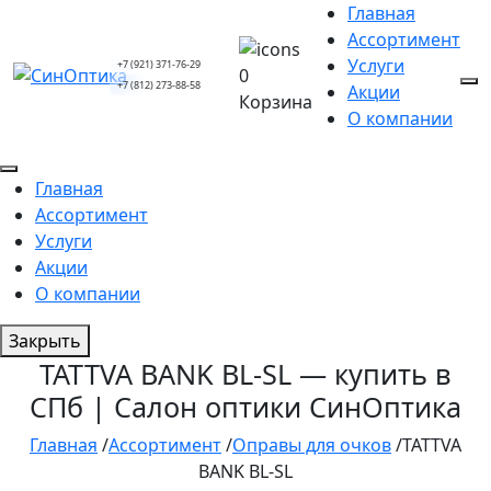
Главная
Ассортимент
Услуги
+7 (921) 371-76-29
0
+7 (812) 273-88-58
Акции
Корзина
О компании
Главная
Ассортимент
Услуги
Акции
О компании
Закрыть
TATTVA BANK BL-SL — купить в
СПб | Салон оптики СинОптика
Главная
/
Ассортимент
/
Оправы для очков
/
TATTVA
BANK BL-SL