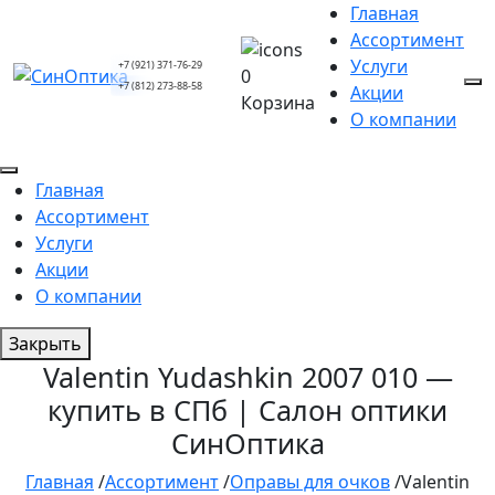
Главная
Ассортимент
Услуги
+7 (921) 371-76-29
0
+7 (812) 273-88-58
Акции
Корзина
О компании
Главная
Ассортимент
Услуги
Акции
О компании
Закрыть
Valentin Yudashkin 2007 010 —
купить в СПб | Салон оптики
СинОптика
Главная
/
Ассортимент
/
Оправы для очков
/
Valentin