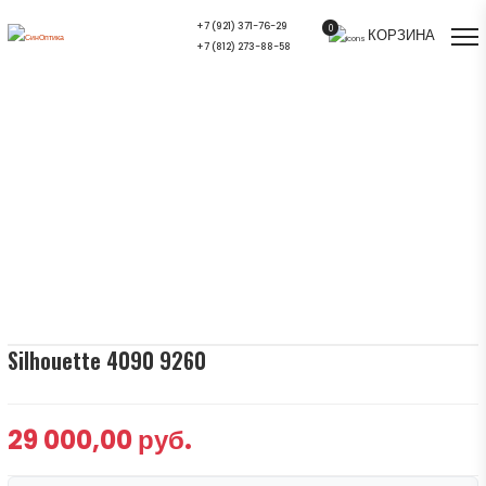
+7 (921) 371-76-29
0
КОРЗИНА
+7 (812) 273-88-58
Silhouette 4090 9260 — купить в СПб |
Салон оптики СинОптика
Главная
/
Ассортимент
/
Солнцезащитные очки
/
Silhouette 4090 9260
Silhouette 4090 9260
29 000,00 руб.