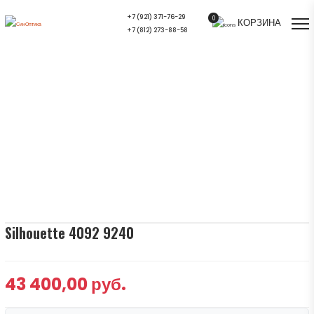
+7 (921) 371-76-29
0
КОРЗИНА
+7 (812) 273-88-58
Silhouette 4092 9240 — купить в СПб |
Салон оптики СинОптика
Главная
/
Ассортимент
/
Солнцезащитные очки
/
Silhouette 4092 9240
Silhouette 4092 9240
43 400,00 руб.