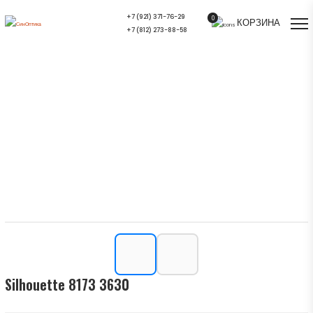
+7 (921) 371-76-29
0
КОРЗИНА
+7 (812) 273-88-58
Silhouette 8173 3630 — купить в СПб |
Салон оптики СинОптика
Главная
/
Ассортимент
/
Солнцезащитные очки
/
Silhouette 8173 3630
Silhouette 8173 3630