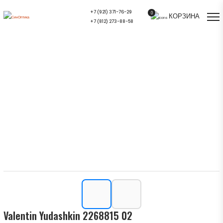
+7 (921) 371-76-29
0
КОРЗИНА
+7 (812) 273-88-58
Valentin Yudashkin 2268815 02 —
купить в СПб | Салон оптики
СинОптика
Главная
/
Ассортимент
/
Солнцезащитные очки
/
Valentin Yudashkin 2268815 02
Valentin Yudashkin 2268815 02