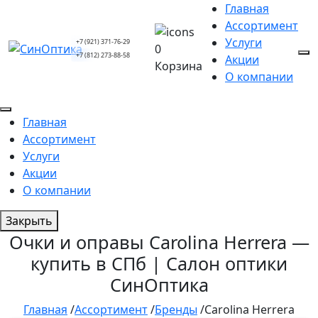
Главная
Ассортимент
Услуги
+7 (921) 371-76-29
0
+7 (812) 273-88-58
Акции
Корзина
О компании
Главная
Ассортимент
Услуги
Акции
О компании
Закрыть
Очки и оправы Carolina Herrera —
купить в СПб | Салон оптики
СинОптика
Главная
/
Ассортимент
/
Бренды
/
Carolina Herrera